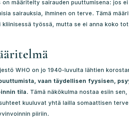
s on määritelty sairauden puuttumisena: jos ei 
nisia sairauksia, ihminen on terve. Tämä määr
 kliinisessä työssä, mutta se ei anna koko to
äritelmä
jestö WHO on jo 1940-luvulta lähtien korosta
puuttumista, vaan täydellisen fyysisen, psy
innin tila
. Tämä näkökulma nostaa esiin sen, 
suhteet kuuluvat yhtä lailla somaattisen ter
invoinnin piiriin.