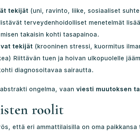
t tekijät
(uni, ravinto, liike, sosiaaliset suht
istävät terveydenhoidolliset menetelmät lisää
hmisen takaisin kohti tasapainoa.
vat tekijät
(krooninen stressi, kuormitus ilman
kea) Riittävän tuen ja hoivan ulkopuolelle jää
ohti diagnosoitavaa sairautta.
n abstrakti ongelma, vaan
viesti muutoksen ta
sten roolit
ös, että eri ammattilaisilla on oma paikkansa