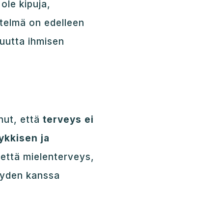
ole kipuja,
itelmä on edelleen
tuutta ihmisen
nut, että
terveys ei
ykkisen ja
että mielenterveys,
veyden kanssa