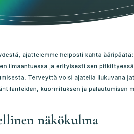
estä, ajattelemme helposti kahta ääripäätä:
een ilmaantuessa ja erityisesti sen pitkittyes
umisesta. Terveyttä voisi ajatella liukuvana j
äntilanteiden, kuormituksen ja palautumisen 
ellinen näkökulma