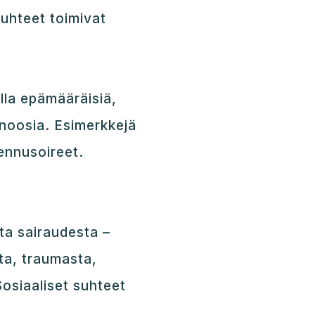
suhteet toimivat
lla epämääräisiä,
agnoosia. Esimerkkejä
ennusoireet.
ta sairaudesta –
ta, traumasta,
Sosiaaliset suhteet