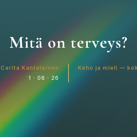
Mitä on terveys?
t
Carita Kanteleinen
Keho ja mieli — ko
1 · 08 · 26