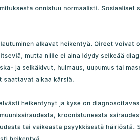
ituksesta onnistuu normaalisti. Sosiaaliset 
lautuminen alkavat heikentyä. Oireet voivat o
iritseviä, mutta niille ei aina löydy selkeää di
iska- ja selkäkivut, huimaus, uupumus tai mas
t saattavat alkaa kärsiä.
lvästi heikentynyt ja kyse on diagnosoitavas
mmuunisairaudesta, kroonistuneesta sairaudes
udesta tai vaikeasta psyykkisestä häiriöstä. 
sti heikentyä.