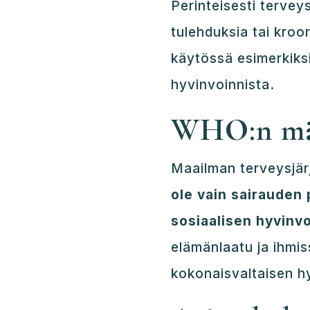
Perinteisesti tervey
tulehduksia tai kroo
käytössä esimerkiksi
hyvinvoinnista.
WHO:n mä
Maailman terveysjär
ole vain sairauden 
sosiaalisen hyvinvo
elämänlaatu ja ihmis
kokonaisvaltaisen hyv