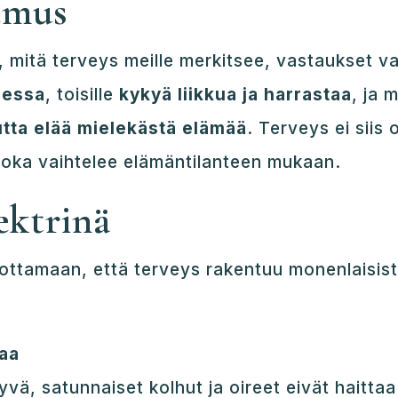
emus
 mitä terveys meille merkitsee, vastaukset vai
jessa
, toisille
kykyä liikkua ja harrastaa
, ja 
tta elää mielekästä elämää
. Terveys ei siis 
 joka vaihtelee elämäntilanteen mukaan.
ektrinä
ottamaan, että terveys rakentuu monenlaisista
aa
vä, satunnaiset kolhut ja oireet eivät haittaa