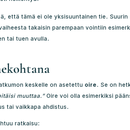
 että tämä ei ole yksisuuntainen tie. Suurin
 vaiheesta takaisin parempaan vointiin esimerk
 tai tuen avulla.
nekohtana
jatkumon keskelle on asetettu
oire
. Se on hetk
pitäisi muuttaa.”
Oire voi olla esimerkiksi pään
 tai vaikkapa ahdistus.
htuu ratkaisu: