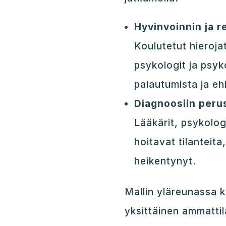
Hyvinvoinnin ja re
Koulutetut hierojat
psykologit ja psy
palautumista ja eh
Diagnoosiin peru
Lääkärit, psykolog
hoitavat tilanteita
heikentynyt.
Mallin yläreunassa 
yksittäinen ammattil