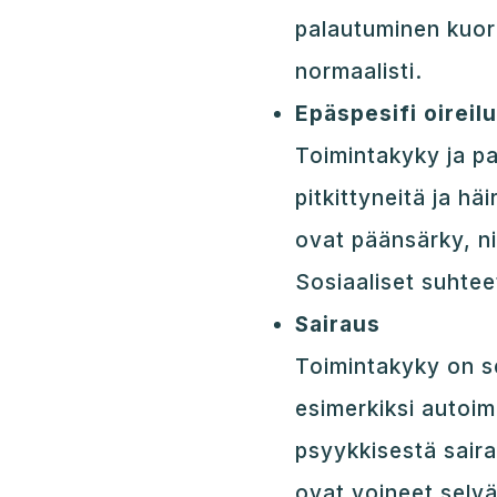
palautuminen kuorm
normaalisti.
Epäspesifi oireilu
Toimintakyky ja pa
pitkittyneitä ja hä
ovat päänsärky, n
Sosiaaliset suhtee
Sairaus
Toimintakyky on se
esimerkiksi autoi
psyykkisestä saira
ovat voineet selvä