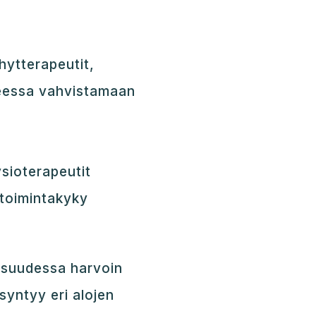
yhytterapeutit,
heessa vahvistamaan
ysioterapeutit
a toimintakyky
isuudessa harvoin
syntyy eri alojen