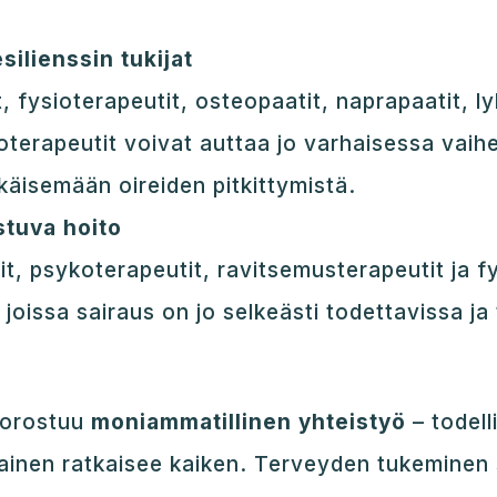
silienssin tukijat
, fysioterapeutit, osteopaatit, naprapaatit, l
koterapeutit voivat auttaa jo varhaisessa vai
käisemään oireiden pitkittymistä.
stuva hoito
it, psykoterapeutit, ravitsemusterapeutit ja f
, joissa sairaus on jo selkeästi todettavissa j
korostuu
moniammatillinen yhteistyö
– todell
ainen ratkaisee kaiken. Terveyden tukeminen 