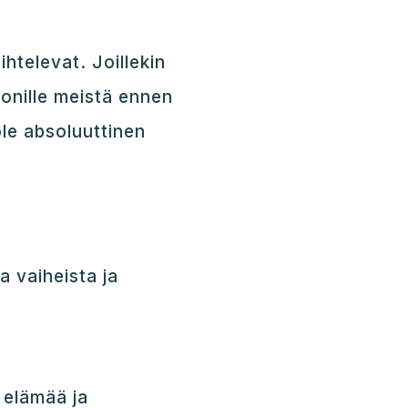
htelevat. Joillekin
monille meistä ennen
ole absoluuttinen
 vaiheista ja
 elämää ja