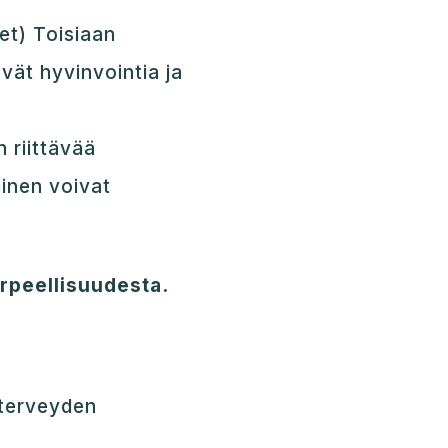
eet) Toisiaan
vät hyvinvointia ja
 riittävää
minen voivat
rpeellisuudesta.
 terveyden