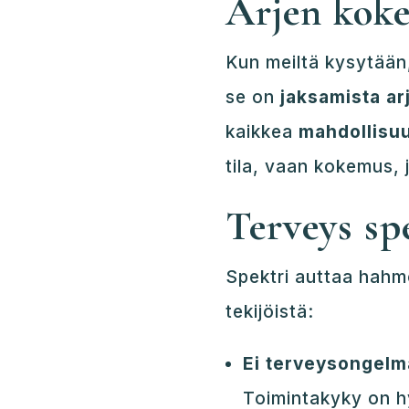
Arjen kok
Kun meiltä kysytään,
se on
jaksamista ar
kaikkea
mahdollisuu
tila, vaan kokemus,
Terveys sp
Spektri auttaa hahm
tekijöistä:
Ei terveysongelm
Toimintakyky on hy