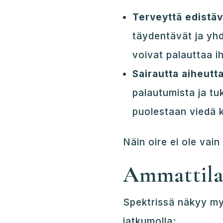
Terveyttä edistävä
täydentävät ja yhd
voivat palauttaa i
Sairautta aiheutta
palautumista ja tu
puolestaan viedä k
Näin oire ei ole vai
Ammattilai
Spektrissä näkyy my
jatkumolla: