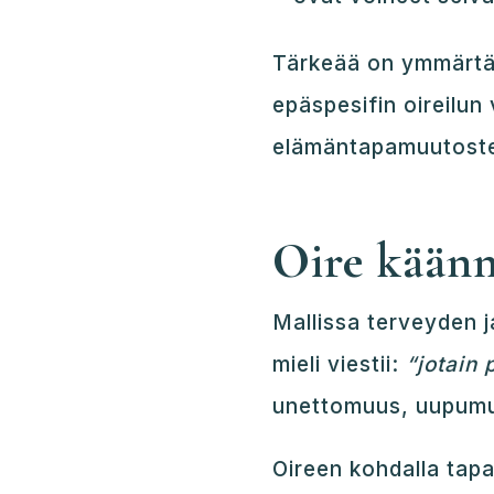
Tärkeää on ymmärtää,
epäspesifin oireilun
elämäntapamuutosten
Oire kään
Mallissa terveyden 
mieli viestii:
“jotain 
unettomuus, uupumus
Oireen kohdalla tapa