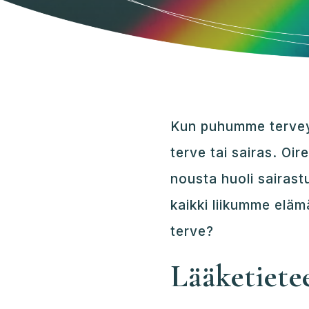
Kun puhumme terveyd
terve tai sairas. Oir
nousta huoli sairast
kaikki liikumme eläm
terve?
Lääketiete